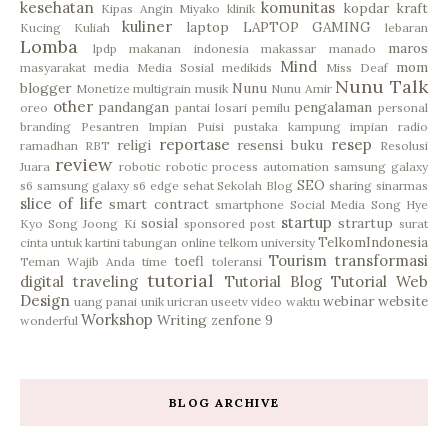
kesehatan
komunitas
kopdar
kraft
Kipas Angin Miyako
klinik
kuliner
laptop
LAPTOP GAMING
Kucing
Kuliah
lebaran
Lomba
maros
lpdp
makanan indonesia
makassar
manado
Mind
mom
masyarakat
media
Media Sosial
medikids
Miss Deaf
Nunu Talk
blogger
Nunu
Monetize
multigrain
musik
Nunu Amir
other
pandangan
pengalaman
oreo
pantai losari
pemilu
personal
branding
Pesantren Impian
Puisi
pustaka kampung impian
radio
reportase
resep
religi
resensi buku
ramadhan
RBT
Resolusi
review
Juara
robotic
robotic process automation
samsung galaxy
SEO
s6
samsung galaxy s6 edge
sehat
Sekolah Blog
sharing
sinarmas
slice of life
smart contract
smartphone
Social Media
Song Hye
startup
sosial
strartup
Kyo
Song Joong Ki
sponsored post
surat
TelkomIndonesia
cinta untuk kartini
tabungan online
telkom university
Tourism
transformasi
toefl
Teman Wajib Anda
time
toleransi
tutorial
digital
traveling
Tutorial Blog
Tutorial Web
Design
webinar
website
uang panai
unik
uricran
useetv
video
waktu
Workshop
Writing
zenfone 9
wonderful
BLOG ARCHIVE