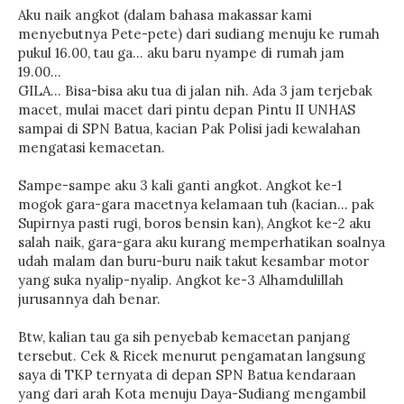
Aku naik angkot (dalam bahasa makassar kami
menyebutnya Pete-pete) dari sudiang menuju ke rumah
pukul 16.00, tau ga... aku baru nyampe di rumah jam
19.00...
GILA... Bisa-bisa aku tua di jalan nih. Ada 3 jam terjebak
macet, mulai macet dari pintu depan Pintu II UNHAS
sampai di SPN Batua, kacian Pak Polisi jadi kewalahan
mengatasi kemacetan.
Sampe-sampe aku 3 kali ganti angkot. Angkot ke-1
mogok gara-gara macetnya kelamaan tuh (kacian... pak
Supirnya pasti rugi, boros bensin kan), Angkot ke-2 aku
salah naik, gara-gara aku kurang memperhatikan soalnya
udah malam dan buru-buru naik takut kesambar motor
yang suka nyalip-nyalip. Angkot ke-3 Alhamdulillah
jurusannya dah benar.
Btw, kalian tau ga sih penyebab kemacetan panjang
tersebut. Cek & Ricek menurut pengamatan langsung
saya di TKP ternyata di depan SPN Batua kendaraan
yang dari arah Kota menuju Daya-Sudiang mengambil