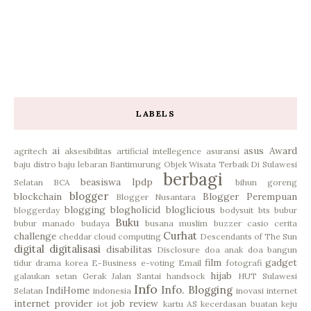
LABELS
ai
asus
Award
agritech
aksesibilitas
artificial intellegence
asuransi
baju distro
baju lebaran
Bantimurung Objek Wisata Terbaik Di Sulawesi
berbagi
beasiswa lpdp
Selatan
BCA
bihun goreng
blogger
blockchain
Blogger Perempuan
Blogger Nusantara
blogging
blogholicid
bloglicious
bloggerday
bodysuit
bts
bubur
Buku
bubur manado
budaya
busana muslim
buzzer
casio
cerita
Curhat
challenge
cheddar
cloud computing
Descendants of The Sun
digital
digitalisasi
disabilitas
Disclosure
doa anak
doa bangun
film
gadget
tidur
drama korea
E-Business
e-voting
Email
fotografi
hijab
galaukan setan
Gerak Jalan Santai
handsock
HUT Sulawesi
Info
Info. Blogging
IndiHome
Selatan
indonesia
inovasi
internet
internet provider
job review
iot
kartu AS
kecerdasan buatan
keju