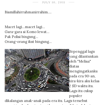
JULY 10, 2011
Bismillahirrahmanirrahim....
Macet lagi...macet lagi...
Gara-gara si Komo lewat...
Pak Polisi bingung...
Orang-orang ikut bingung...
Sepenggal lagu
yang dilantunkan
oleh "Melisa"
diatas
mengingatkanku
pada era 90-an,
kira-kira aku kelas
2 SD waktu itu.
Lagu itu cukup
populer
dikalangan anak-anak pada era itu. Lagu tersebut