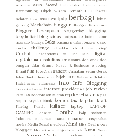
asus
Award
asuransi
baju distro
baju lebaran
Bantimurung Objek Wisata Terbaik Di Sulawesi
berbagi
beasiswa lpdp
Selatan
BCA
bihun
blogger
blockchain
goreng
Blogger Nusantara
Blogger Perempuan
blogging
bloggerday
blogholicid
bloglicious
bodysuit
bts
bubur
bubur
Buku
manado
budaya
busana muslim
buzzer
casio
challenge
cerita
cheddar
cloud computing
Curhat
digital
Descendants of The Sun
digitalisasi
disabilitas
Disclosure
doa anak
doa
bangun tidur
drama korea
E-Business
e-voting
film
gadget
Email
fotografi
galaukan setan
Gerak
hijab
Jalan Santai
handsock
HUT Sulawesi Selatan
Info
Info. Blogging
IndiHome
indonesia
internet provider
job review
inovasi
internet
iot
kesehatan
kartu AS
kecerdasan buatan
keju
Kipas
komunitas
kopdar
kraft
Angin Miyako
klinik
kuliner
laptop
LAPTOP
Kucing
Kuliah
Lomba
GAMING
lebaran
lpdp
makanan
maros
indonesia
makassar
manado
masyarakat
Mind
mom
media
Media Sosial
medikids
Miss Deaf
blogger
Nunu
Monetize
multigrain
musik
Nunu
Nunu Talk