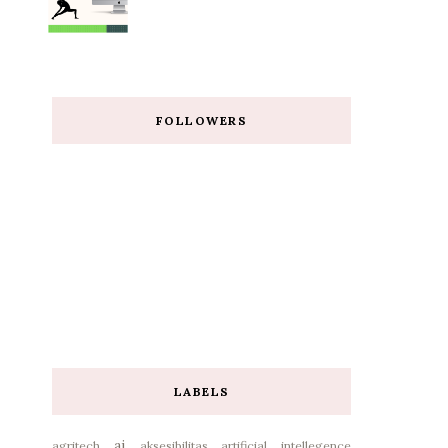
FOLLOWERS
LABELS
ai
agritech
aksesibilitas
artificial intellegence