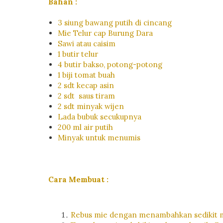
Bahan :
3 siung bawang putih di cincang
Mie Telur cap Burung Dara
Sawi atau caisim
1 butir telur
4 butir bakso, potong-potong
1 biji tomat buah
2 sdt kecap asin
2 sdt saus tiram
2 sdt minyak wijen
Lada bubuk secukupnya
200 ml air putih
Minyak untuk menumis
Cara Membuat :
Rebus mie dengan menambahkan sedikit mi