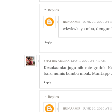
Replies
NUNU AMIR
JUNE 20, 2020 AT 11
wkwkwk iya mba, dengan 
Reply
SHAFIRA ADLINA
MAY 11, 2020 AT 7:19 AM
Kesukaanku juga nih mie godok. Ka
baru numis bumbu mbak. Mantapp da
Reply
Replies
NUNU AMIR
JUNE 20, 2020 AT 11