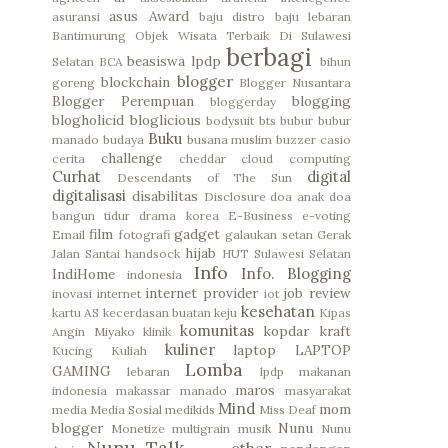
asus
Award
asuransi
baju distro
baju lebaran
Bantimurung Objek Wisata Terbaik Di Sulawesi
berbagi
beasiswa lpdp
Selatan
BCA
bihun
blogger
blockchain
goreng
Blogger Nusantara
Blogger Perempuan
blogging
bloggerday
blogholicid
bloglicious
bodysuit
bts
bubur
bubur
Buku
manado
budaya
busana muslim
buzzer
casio
challenge
cerita
cheddar
cloud computing
Curhat
digital
Descendants of The Sun
digitalisasi
disabilitas
Disclosure
doa anak
doa
bangun tidur
drama korea
E-Business
e-voting
film
gadget
Email
fotografi
galaukan setan
Gerak
hijab
Jalan Santai
handsock
HUT Sulawesi Selatan
Info
Info. Blogging
IndiHome
indonesia
internet provider
job review
inovasi
internet
iot
kesehatan
kartu AS
kecerdasan buatan
keju
Kipas
komunitas
kopdar
kraft
Angin Miyako
klinik
kuliner
laptop
LAPTOP
Kucing
Kuliah
Lomba
GAMING
lebaran
lpdp
makanan
maros
indonesia
makassar
manado
masyarakat
Mind
mom
media
Media Sosial
medikids
Miss Deaf
blogger
Nunu
Monetize
multigrain
musik
Nunu
Nunu Talk