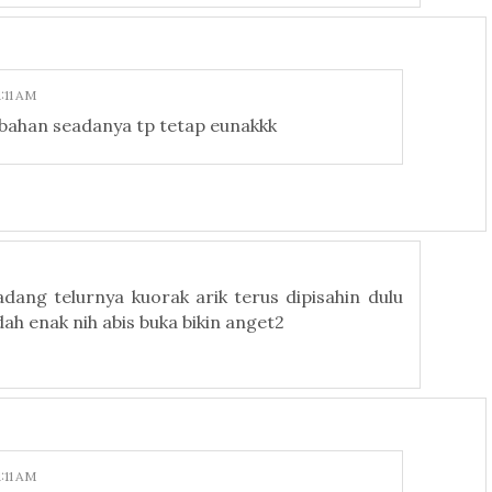
:11 AM
bahan seadanya tp tetap eunakkk
dang telurnya kuorak arik terus dipisahin dulu
h enak nih abis buka bikin anget2
:11 AM