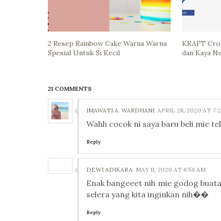
2 Resep Rainbow Cake Warna Warna
KRAFT Crol
Spesial Untuk Si Kecil
dan Kaya Nu
21 COMMENTS
IMAWATI A. WARDHANI
APRIL 28, 2020 AT 7:
Wahh cocok ni saya baru beli mie telu
Reply
DEWI ADIKARA
MAY 11, 2020 AT 6:56 AM
Enak bangeeet nih mie godog buatan
selera yang kita inginkan nih��
Reply