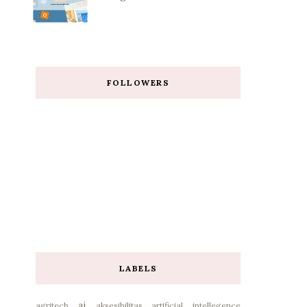
FOLLOWERS
LABELS
ai
agritech
aksesibilitas
artificial intellegence