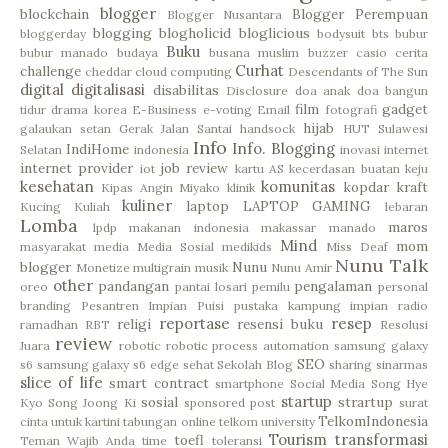
blogger
blockchain
Blogger Perempuan
Blogger Nusantara
blogging
blogholicid
bloglicious
bloggerday
bodysuit
bts
bubur
Buku
bubur manado
budaya
busana muslim
buzzer
casio
cerita
Curhat
challenge
cheddar
cloud computing
Descendants of The Sun
digital
digitalisasi
disabilitas
Disclosure
doa anak
doa bangun
film
gadget
tidur
drama korea
E-Business
e-voting
Email
fotografi
hijab
galaukan setan
Gerak Jalan Santai
handsock
HUT Sulawesi
Info
Info. Blogging
IndiHome
Selatan
indonesia
inovasi
internet
internet provider
job review
iot
kartu AS
kecerdasan buatan
keju
kesehatan
komunitas
kopdar
kraft
Kipas Angin Miyako
klinik
kuliner
laptop
LAPTOP GAMING
Kucing
Kuliah
lebaran
Lomba
maros
lpdp
makanan indonesia
makassar
manado
Mind
mom
masyarakat
media
Media Sosial
medikids
Miss Deaf
Nunu Talk
blogger
Nunu
Monetize
multigrain
musik
Nunu Amir
other
pandangan
pengalaman
oreo
pantai losari
pemilu
personal
branding
Pesantren Impian
Puisi
pustaka kampung impian
radio
reportase
resep
religi
resensi buku
ramadhan
RBT
Resolusi
review
Juara
robotic
robotic process automation
samsung galaxy
SEO
s6
samsung galaxy s6 edge
sehat
Sekolah Blog
sharing
sinarmas
slice of life
smart contract
smartphone
Social Media
Song Hye
startup
sosial
strartup
Kyo
Song Joong Ki
sponsored post
surat
TelkomIndonesia
cinta untuk kartini
tabungan online
telkom university
Tourism
transformasi
toefl
Teman Wajib Anda
time
toleransi