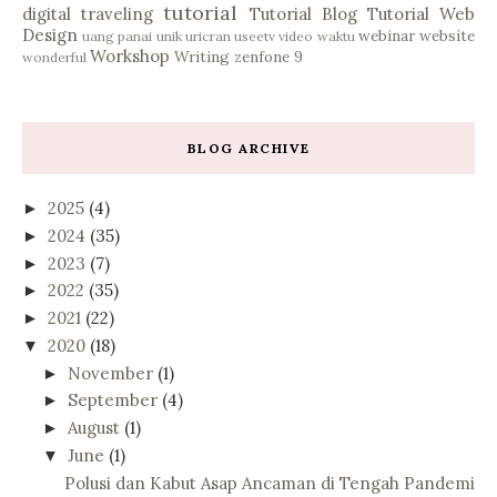
tutorial
digital
traveling
Tutorial Blog
Tutorial Web
Design
webinar
website
uang panai
unik
uricran
useetv
video
waktu
Workshop
Writing
zenfone 9
wonderful
BLOG ARCHIVE
2025
(4)
►
2024
(35)
►
2023
(7)
►
2022
(35)
►
2021
(22)
►
2020
(18)
▼
November
(1)
►
September
(4)
►
August
(1)
►
June
(1)
▼
Polusi dan Kabut Asap Ancaman di Tengah Pandemi