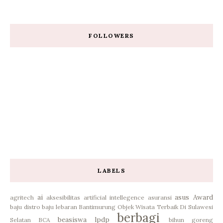
FOLLOWERS
LABELS
ai
asus
Award
agritech
aksesibilitas
artificial intellegence
asuransi
baju distro
baju lebaran
Bantimurung Objek Wisata Terbaik Di Sulawesi
berbagi
beasiswa lpdp
Selatan
BCA
bihun goreng