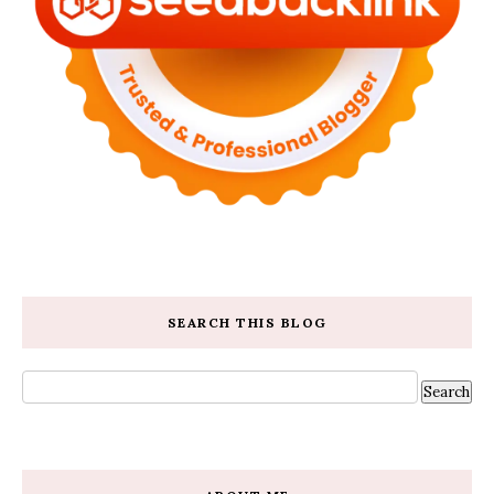
SEARCH THIS BLOG