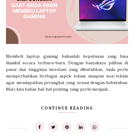
Membeli laptop gaming bukanlah keputusan yang bisa
diambil secara terburu-buru. Dengan banyaknya pilihan di
pasar dan tingginya investasi yang dibutuhkan, Anda perlu
memperhatikan berbagai aspek teknis maupun non-teknis
agar mendapatkan perangkat yang sesuai dengan kebutuhan.
Mari kita bahas hal-hal penting yang perlu menjadi...
CONTINUE READING