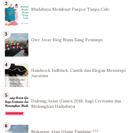
Mudahnya Membuat Paspor Tanpa Calo
Give Away Blog Nunu Sang Pemimpi
Handsock Indblack, Cantik dan Elegan Menutupi
Auratmu
Dukung Asian Games 2018, Bagi Ceritamu dan
Menangkan Hadiahnya
Makassar Atau Ujung Pandang ???