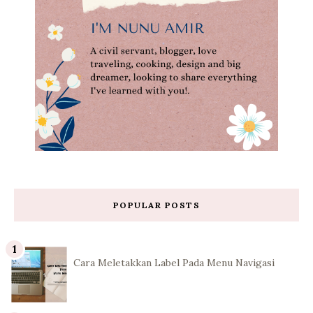
POPULAR POSTS
Cara Meletakkan Label Pada Menu Navigasi