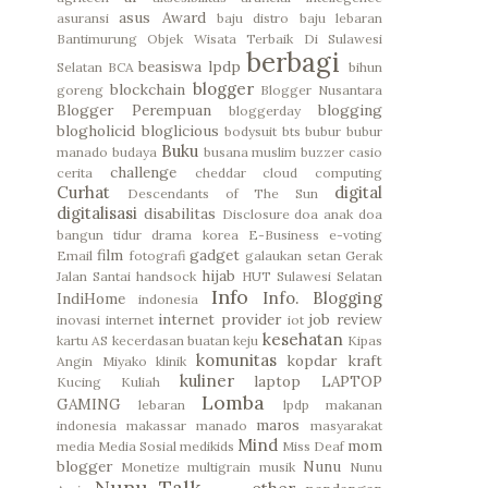
asus
Award
asuransi
baju distro
baju lebaran
Bantimurung Objek Wisata Terbaik Di Sulawesi
berbagi
beasiswa lpdp
Selatan
BCA
bihun
blogger
blockchain
goreng
Blogger Nusantara
Blogger Perempuan
blogging
bloggerday
blogholicid
bloglicious
bodysuit
bts
bubur
bubur
Buku
manado
budaya
busana muslim
buzzer
casio
challenge
cerita
cheddar
cloud computing
Curhat
digital
Descendants of The Sun
digitalisasi
disabilitas
Disclosure
doa anak
doa
bangun tidur
drama korea
E-Business
e-voting
film
gadget
Email
fotografi
galaukan setan
Gerak
hijab
Jalan Santai
handsock
HUT Sulawesi Selatan
Info
Info. Blogging
IndiHome
indonesia
internet provider
job review
inovasi
internet
iot
kesehatan
kartu AS
kecerdasan buatan
keju
Kipas
komunitas
kopdar
kraft
Angin Miyako
klinik
kuliner
laptop
LAPTOP
Kucing
Kuliah
Lomba
GAMING
lebaran
lpdp
makanan
maros
indonesia
makassar
manado
masyarakat
Mind
mom
media
Media Sosial
medikids
Miss Deaf
blogger
Nunu
Monetize
multigrain
musik
Nunu
Nunu Talk