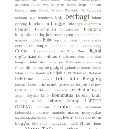
asus
Award
asuransi
baju distro
baju lebaran
Bantimurung Objek Wisata Terbaik Di Sulawesi
berbagi
beasiswa lpdp
Selatan
BCA
bihun
blogger
blockchain
goreng
Blogger Nusantara
Blogger Perempuan
blogging
bloggerday
blogholicid
bloglicious
bodysuit
bts
bubur
bubur
Buku
manado
budaya
busana muslim
buzzer
casio
challenge
cerita
cheddar
cloud computing
Curhat
digital
Descendants of The Sun
digitalisasi
disabilitas
Disclosure
doa anak
doa
bangun tidur
drama korea
E-Business
e-voting
film
gadget
Email
fotografi
galaukan setan
Gerak
hijab
Jalan Santai
handsock
HUT Sulawesi Selatan
Info
Info. Blogging
IndiHome
indonesia
internet provider
job review
inovasi
internet
iot
kesehatan
kartu AS
kecerdasan buatan
keju
Kipas
komunitas
kopdar
kraft
Angin Miyako
klinik
kuliner
laptop
LAPTOP
Kucing
Kuliah
Lomba
GAMING
lebaran
lpdp
makanan
maros
indonesia
makassar
manado
masyarakat
Mind
mom
media
Media Sosial
medikids
Miss Deaf
blogger
Nunu
Monetize
multigrain
musik
Nunu
Nunu Talk