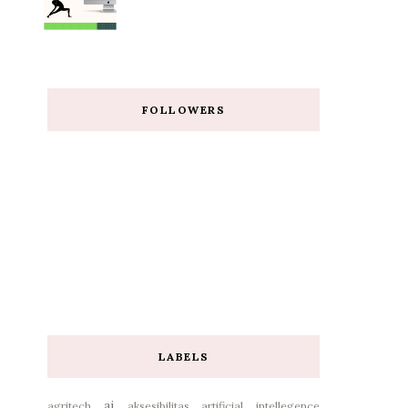
FOLLOWERS
LABELS
ai
agritech
aksesibilitas
artificial intellegence