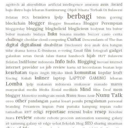
ai
asus
Award
agritech
aksesibilitas
artificial intellegence
asuransi
baju distro
baju lebaran
Bantimurung Objek Wisata Terbaik Di Sulawesi
berbagi
beasiswa lpdp
Selatan
BCA
bihun goreng
blogger
blockchain
Blogger Perempuan
Blogger Nusantara
blogging
blogholicid
bloglicious
bloggerday
bodysuit
bts
bubur
Buku
bubur manado
budaya
busana muslim
buzzer
casio
cerita
Curhat
challenge
cheddar
cloud computing
Descendants of The Sun
digital
digitalisasi
disabilitas
Disclosure
doa anak
doa bangun
film
gadget
tidur
drama korea
E-Business
e-voting
Email
fotografi
hijab
galaukan setan
Gerak Jalan Santai
handsock
HUT Sulawesi
Info
Info. Blogging
IndiHome
Selatan
indonesia
inovasi
internet
internet provider
job review
iot
kartu AS
kecerdasan buatan
keju
kesehatan
komunitas
kopdar
kraft
Kipas Angin Miyako
klinik
kuliner
laptop
LAPTOP GAMING
Kucing
Kuliah
lebaran
Lomba
maros
lpdp
makanan indonesia
makassar
manado
Mind
mom
masyarakat
media
Media Sosial
medikids
Miss Deaf
Nunu Talk
blogger
Nunu
Monetize
multigrain
musik
Nunu Amir
other
pandangan
pengalaman
oreo
pantai losari
pemilu
personal
branding
Pesantren Impian
Puisi
pustaka kampung impian
radio
reportase
resep
religi
resensi buku
ramadhan
RBT
Resolusi
review
Juara
robotic
robotic process automation
samsung galaxy
SEO
s6
samsung galaxy s6 edge
sehat
Sekolah Blog
sharing
sinarmas