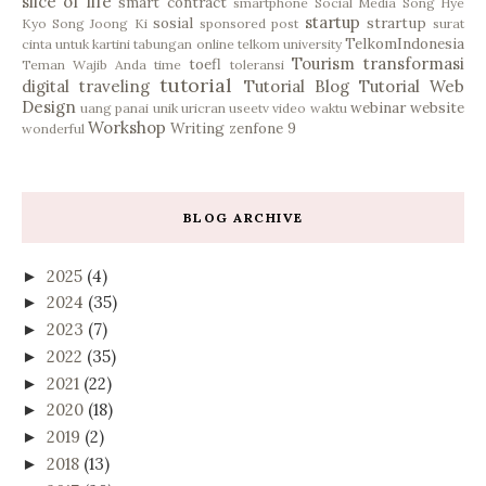
slice of life
smart contract
smartphone
Social Media
Song Hye
startup
sosial
strartup
Kyo
Song Joong Ki
sponsored post
surat
TelkomIndonesia
cinta untuk kartini
tabungan online
telkom university
Tourism
transformasi
toefl
Teman Wajib Anda
time
toleransi
tutorial
digital
traveling
Tutorial Blog
Tutorial Web
Design
webinar
website
uang panai
unik
uricran
useetv
video
waktu
Workshop
Writing
zenfone 9
wonderful
BLOG ARCHIVE
2025
(4)
►
2024
(35)
►
2023
(7)
►
2022
(35)
►
2021
(22)
►
2020
(18)
►
2019
(2)
►
2018
(13)
►