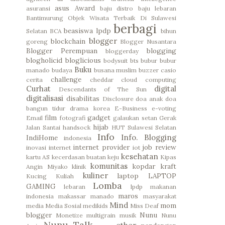
asus
Award
asuransi
baju distro
baju lebaran
Bantimurung Objek Wisata Terbaik Di Sulawesi
berbagi
beasiswa lpdp
Selatan
BCA
bihun
blogger
blockchain
goreng
Blogger Nusantara
Blogger Perempuan
blogging
bloggerday
blogholicid
bloglicious
bodysuit
bts
bubur
bubur
Buku
manado
budaya
busana muslim
buzzer
casio
challenge
cerita
cheddar
cloud computing
Curhat
digital
Descendants of The Sun
digitalisasi
disabilitas
Disclosure
doa anak
doa
bangun tidur
drama korea
E-Business
e-voting
film
gadget
Email
fotografi
galaukan setan
Gerak
hijab
Jalan Santai
handsock
HUT Sulawesi Selatan
Info
Info. Blogging
IndiHome
indonesia
internet provider
job review
inovasi
internet
iot
kesehatan
kartu AS
kecerdasan buatan
keju
Kipas
komunitas
kopdar
kraft
Angin Miyako
klinik
kuliner
laptop
LAPTOP
Kucing
Kuliah
Lomba
GAMING
lebaran
lpdp
makanan
maros
indonesia
makassar
manado
masyarakat
Mind
mom
media
Media Sosial
medikids
Miss Deaf
blogger
Nunu
Monetize
multigrain
musik
Nunu
Nunu Talk