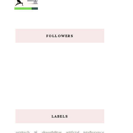
FOLLOWERS
LABELS
ai
agritech
aksesibilitas
artificial intellegence