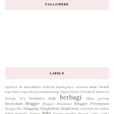
FOLLOWERS
LABELS
ai
asus
Award
agritech
aksesibilitas
artificial intellegence
asuransi
baju distro
baju lebaran
Bantimurung Objek Wisata Terbaik Di Sulawesi
berbagi
beasiswa lpdp
Selatan
BCA
bihun goreng
blogger
blockchain
Blogger Perempuan
Blogger Nusantara
blogging
blogholicid
bloglicious
bloggerday
bodysuit
bts
bubur
Buku
bubur manado
budaya
busana muslim
buzzer
casio
cerita