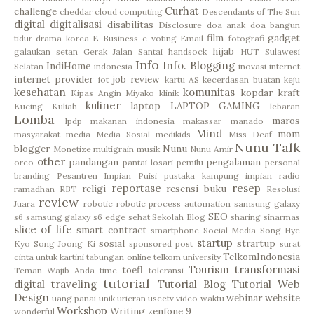
Curhat
challenge
cheddar
cloud computing
Descendants of The Sun
digital
digitalisasi
disabilitas
Disclosure
doa anak
doa bangun
film
gadget
tidur
drama korea
E-Business
e-voting
Email
fotografi
hijab
galaukan setan
Gerak Jalan Santai
handsock
HUT Sulawesi
Info
Info. Blogging
IndiHome
Selatan
indonesia
inovasi
internet
internet provider
job review
iot
kartu AS
kecerdasan buatan
keju
kesehatan
komunitas
kopdar
kraft
Kipas Angin Miyako
klinik
kuliner
laptop
LAPTOP GAMING
Kucing
Kuliah
lebaran
Lomba
maros
lpdp
makanan indonesia
makassar
manado
Mind
mom
masyarakat
media
Media Sosial
medikids
Miss Deaf
Nunu Talk
blogger
Nunu
Monetize
multigrain
musik
Nunu Amir
other
pandangan
pengalaman
oreo
pantai losari
pemilu
personal
branding
Pesantren Impian
Puisi
pustaka kampung impian
radio
reportase
resep
religi
resensi buku
ramadhan
RBT
Resolusi
review
Juara
robotic
robotic process automation
samsung galaxy
SEO
s6
samsung galaxy s6 edge
sehat
Sekolah Blog
sharing
sinarmas
slice of life
smart contract
smartphone
Social Media
Song Hye
startup
sosial
strartup
Kyo
Song Joong Ki
sponsored post
surat
TelkomIndonesia
cinta untuk kartini
tabungan online
telkom university
Tourism
transformasi
toefl
Teman Wajib Anda
time
toleransi
tutorial
digital
traveling
Tutorial Blog
Tutorial Web
Design
webinar
website
uang panai
unik
uricran
useetv
video
waktu
Workshop
Writing
zenfone 9
wonderful