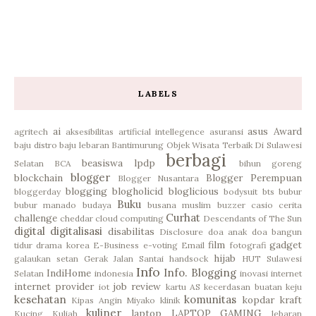
LABELS
ai
asus
Award
agritech
aksesibilitas
artificial intellegence
asuransi
baju distro
baju lebaran
Bantimurung Objek Wisata Terbaik Di Sulawesi
berbagi
beasiswa lpdp
Selatan
BCA
bihun goreng
blogger
blockchain
Blogger Perempuan
Blogger Nusantara
blogging
blogholicid
bloglicious
bloggerday
bodysuit
bts
bubur
Buku
bubur manado
budaya
busana muslim
buzzer
casio
cerita
Curhat
challenge
cheddar
cloud computing
Descendants of The Sun
digital
digitalisasi
disabilitas
Disclosure
doa anak
doa bangun
film
gadget
tidur
drama korea
E-Business
e-voting
Email
fotografi
hijab
galaukan setan
Gerak Jalan Santai
handsock
HUT Sulawesi
Info
Info. Blogging
IndiHome
Selatan
indonesia
inovasi
internet
internet provider
job review
iot
kartu AS
kecerdasan buatan
keju
kesehatan
komunitas
kopdar
kraft
Kipas Angin Miyako
klinik
kuliner
laptop
LAPTOP GAMING
Kucing
Kuliah
lebaran