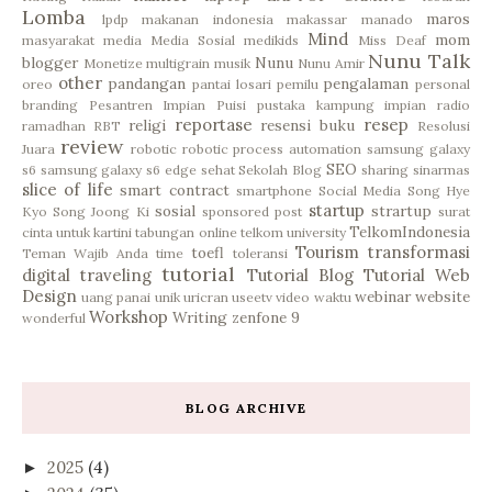
Lomba
maros
lpdp
makanan indonesia
makassar
manado
Mind
mom
masyarakat
media
Media Sosial
medikids
Miss Deaf
Nunu Talk
blogger
Nunu
Monetize
multigrain
musik
Nunu Amir
other
pandangan
pengalaman
oreo
pantai losari
pemilu
personal
branding
Pesantren Impian
Puisi
pustaka kampung impian
radio
reportase
resep
religi
resensi buku
ramadhan
RBT
Resolusi
review
Juara
robotic
robotic process automation
samsung galaxy
SEO
s6
samsung galaxy s6 edge
sehat
Sekolah Blog
sharing
sinarmas
slice of life
smart contract
smartphone
Social Media
Song Hye
startup
sosial
strartup
Kyo
Song Joong Ki
sponsored post
surat
TelkomIndonesia
cinta untuk kartini
tabungan online
telkom university
Tourism
transformasi
toefl
Teman Wajib Anda
time
toleransi
tutorial
digital
traveling
Tutorial Blog
Tutorial Web
Design
webinar
website
uang panai
unik
uricran
useetv
video
waktu
Workshop
Writing
zenfone 9
wonderful
BLOG ARCHIVE
2025
(4)
►