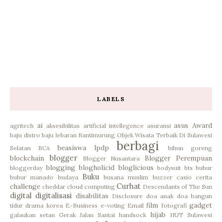
LABELS
ai
asus
Award
agritech
aksesibilitas
artificial intellegence
asuransi
baju distro
baju lebaran
Bantimurung Objek Wisata Terbaik Di Sulawesi
berbagi
beasiswa lpdp
Selatan
BCA
bihun goreng
blogger
blockchain
Blogger Perempuan
Blogger Nusantara
blogging
blogholicid
bloglicious
bloggerday
bodysuit
bts
bubur
Buku
bubur manado
budaya
busana muslim
buzzer
casio
cerita
Curhat
challenge
cheddar
cloud computing
Descendants of The Sun
digital
digitalisasi
disabilitas
Disclosure
doa anak
doa bangun
film
gadget
tidur
drama korea
E-Business
e-voting
Email
fotografi
hijab
galaukan setan
Gerak Jalan Santai
handsock
HUT Sulawesi