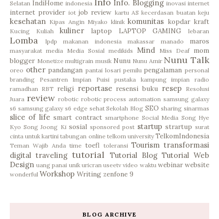
Info
Info. Blogging
IndiHome
Selatan
indonesia
inovasi
internet
internet provider
job review
iot
kartu AS
kecerdasan buatan
keju
kesehatan
komunitas
kopdar
kraft
Kipas Angin Miyako
klinik
kuliner
laptop
LAPTOP GAMING
Kucing
Kuliah
lebaran
Lomba
maros
lpdp
makanan indonesia
makassar
manado
Mind
mom
masyarakat
media
Media Sosial
medikids
Miss Deaf
Nunu Talk
blogger
Nunu
Monetize
multigrain
musik
Nunu Amir
other
pandangan
pengalaman
oreo
pantai losari
pemilu
personal
branding
Pesantren Impian
Puisi
pustaka kampung impian
radio
reportase
resep
religi
resensi buku
ramadhan
RBT
Resolusi
review
Juara
robotic
robotic process automation
samsung galaxy
SEO
s6
samsung galaxy s6 edge
sehat
Sekolah Blog
sharing
sinarmas
slice of life
smart contract
smartphone
Social Media
Song Hye
startup
sosial
strartup
Kyo
Song Joong Ki
sponsored post
surat
TelkomIndonesia
cinta untuk kartini
tabungan online
telkom university
Tourism
transformasi
toefl
Teman Wajib Anda
time
toleransi
tutorial
digital
traveling
Tutorial Blog
Tutorial Web
Design
webinar
website
uang panai
unik
uricran
useetv
video
waktu
Workshop
Writing
zenfone 9
wonderful
BLOG ARCHIVE