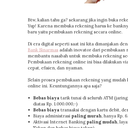
Btw, kalian tahu ga? sekarang jika ingin buka reke
Yup! Karena membuka rekening harus ke banknya
baru yaitu pembukaan rekening secara online.
Di era digital seperti saat ini kita dimanjaka
Bank Sinarmas
adalah inovator dari pembukaan r
membantu nasabah untuk membuka rekening seca
Pembukaan rekening online ini bisa dilakukan vi
cepat, efisien, dan nyaman.
Selain proses pembukaan rekening yang mudah 
online ini. Keuntungannya apa saja?
Bebas biaya
tarik tunai di seluruh ATM (jar
diatas Rp. 1.000.000,-)
Bebas biaya
transaksi dengan kartu debit, de
Biaya administrasi
paling murah
, hanya Rp. 6
Aktivasi Internet Banking
paling mudah
, la
Token dan bebas biaya token)