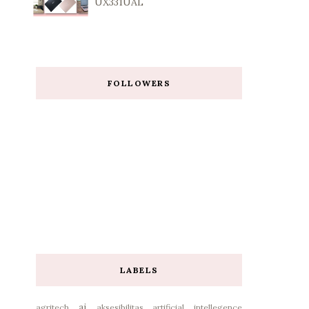
UX331UAL
FOLLOWERS
LABELS
ai
agritech
aksesibilitas
artificial intellegence