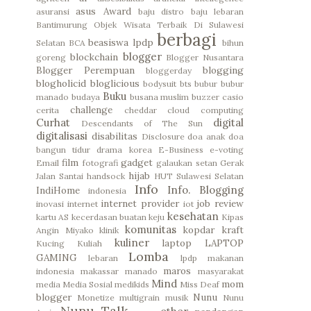
asus
Award
asuransi
baju distro
baju lebaran
Bantimurung Objek Wisata Terbaik Di Sulawesi
berbagi
beasiswa lpdp
Selatan
BCA
bihun
blogger
blockchain
goreng
Blogger Nusantara
Blogger Perempuan
blogging
bloggerday
blogholicid
bloglicious
bodysuit
bts
bubur
bubur
Buku
manado
budaya
busana muslim
buzzer
casio
challenge
cerita
cheddar
cloud computing
Curhat
digital
Descendants of The Sun
digitalisasi
disabilitas
Disclosure
doa anak
doa
bangun tidur
drama korea
E-Business
e-voting
film
gadget
Email
fotografi
galaukan setan
Gerak
hijab
Jalan Santai
handsock
HUT Sulawesi Selatan
Info
Info. Blogging
IndiHome
indonesia
internet provider
job review
inovasi
internet
iot
kesehatan
kartu AS
kecerdasan buatan
keju
Kipas
komunitas
kopdar
kraft
Angin Miyako
klinik
kuliner
laptop
LAPTOP
Kucing
Kuliah
Lomba
GAMING
lebaran
lpdp
makanan
maros
indonesia
makassar
manado
masyarakat
Mind
mom
media
Media Sosial
medikids
Miss Deaf
blogger
Nunu
Monetize
multigrain
musik
Nunu
Nunu Talk