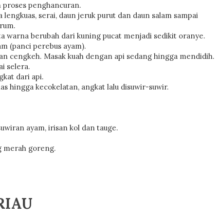
 proses penghancuran.
lengkuas, serai, daun jeruk purut dan daun salam sampai
rum.
a warna berubah dari kuning pucat menjadi sedikit oranye.
am (panci perebus ayam).
 dan cengkeh. Masak kuah dengan api sedang hingga mendidih.
i selera.
at dari api.
 hingga kecokelatan, angkat lalu disuwir-suwir.
wiran ayam, irisan kol dan tauge.
ng merah goreng.
RIAU