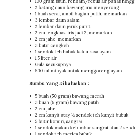
100 gram suun, rendam/rebus air panas hingga 
2 batang daun bawang, iris menyerong
1 buah serai, ambil bagian putih, memarkan
3 lembar daun salam
2 lembar daun jeruk purut
2 cm lengkuas, iris jadi 2, memarkan
2 cm jahe, memarkan
3 butir cengkeh
1 sendok teh bubuk kaldu rasa ayam
1,5 liter air
Gula secukupnya
500 ml minyak untuk menggoreng ayam
Bumbu Yang Dihaluskan :
5 buah (50 gram) bawang merah
3 buah (9 gram) bawang putih
2 cm jahe
2 cm kunyit atay ½ sendok teh kunyit bubuk
5 butir kemiri, sangrai
1 sendok makan ketumbar sangrai atau 2 send
1 sendok teh merica bubuk