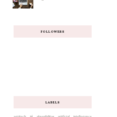
FOLLOWERS
LABELS
ai
agritech
aksesibilitas
artificial intellegence