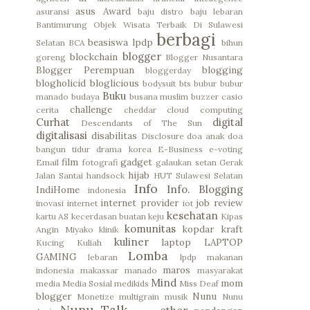
asus
Award
asuransi
baju distro
baju lebaran
Bantimurung Objek Wisata Terbaik Di Sulawesi
berbagi
beasiswa lpdp
Selatan
BCA
bihun
blogger
blockchain
goreng
Blogger Nusantara
Blogger Perempuan
blogging
bloggerday
blogholicid
bloglicious
bodysuit
bts
bubur
bubur
Buku
manado
budaya
busana muslim
buzzer
casio
challenge
cerita
cheddar
cloud computing
Curhat
digital
Descendants of The Sun
digitalisasi
disabilitas
Disclosure
doa anak
doa
bangun tidur
drama korea
E-Business
e-voting
film
gadget
Email
fotografi
galaukan setan
Gerak
hijab
Jalan Santai
handsock
HUT Sulawesi Selatan
Info
Info. Blogging
IndiHome
indonesia
internet provider
job review
inovasi
internet
iot
kesehatan
kartu AS
kecerdasan buatan
keju
Kipas
komunitas
kopdar
kraft
Angin Miyako
klinik
kuliner
laptop
LAPTOP
Kucing
Kuliah
Lomba
GAMING
lebaran
lpdp
makanan
maros
indonesia
makassar
manado
masyarakat
Mind
mom
media
Media Sosial
medikids
Miss Deaf
blogger
Nunu
Monetize
multigrain
musik
Nunu
Nunu Talk