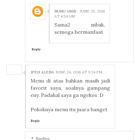
NUNU AMIR
JUNE 25, 2016
AT 4:54 AM
Sama2 mbak,
semoga bermanfaat
Reply
IPEH ALENA
JUNE 24, 2016 AT 9:24 PM
Menu di atas bahkan masih jadi
favorit saya, soalnya gampang
euy. Padahal saya ga ngekos :D
Pokoknya menu itu juara banget
Reply
Replies