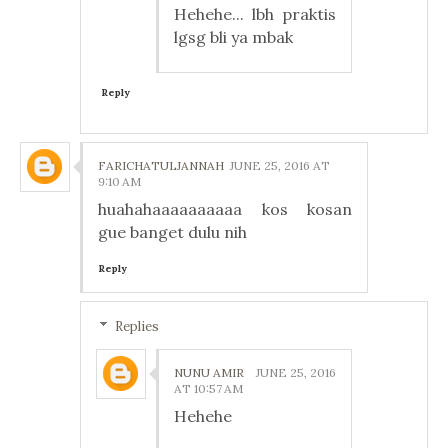
Hehehe... lbh praktis
lgsg bli ya mbak
Reply
FARICHATULJANNAH
JUNE 25, 2016 AT
9:10 AM
huahahaaaaaaaaaa kos kosan
gue banget dulu nih
Reply
Replies
NUNU AMIR
JUNE 25, 2016
AT 10:57 AM
Hehehe