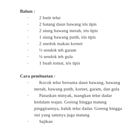
Bahan :
·
2 butir telur
·
2 batang daun bawang iris tipis
·
2 siung bawang merah, iris tipis
·
1 siung bawang putih, iris tipis
·
2 snedok makan kornet
·
½ sendok teh garam
·
¼ sendok teh gula
·
1 buah tomat, iris tipis
Cara pembuatan :
·
Kocok telur bersama daun bawang, bawang
merah, bawang putih, kornet, garam, dan gula
·
Panaskan minyak, tuangkan telur dadar
kedalam wajan. Goreng hingga matang
pinggirannya, baluk telur dadar. Goreng hingga
sisi yang satunya juga matang
·
Sajikan