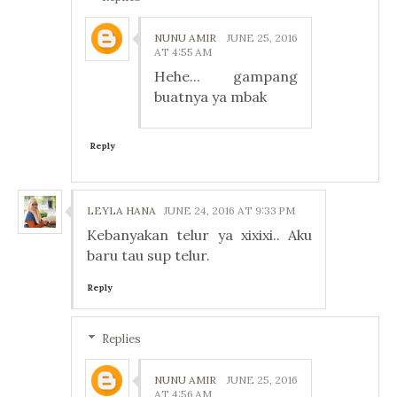
NUNU AMIR
JUNE 25, 2016
AT 4:55 AM
Hehe... gampang
buatnya ya mbak
Reply
LEYLA HANA
JUNE 24, 2016 AT 9:33 PM
Kebanyakan telur ya xixixi.. Aku
baru tau sup telur.
Reply
Replies
NUNU AMIR
JUNE 25, 2016
AT 4:56 AM