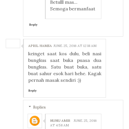
Betulll mas...
Semoga bermanfaat
Reply
APRIL HAMSA
JUNE 25, 2016 AT 12:18 AM
keinget saat kos dulu, beli nasi
bungkus saat buka puasa dua
bungkus. Satu buat buka, satu
buat sahur esok hari hehe. Kagak
pernah masak sendiri :))
Reply
Replies
NUNU AMIR
JUNE 25, 2016
AT 4:58 AM