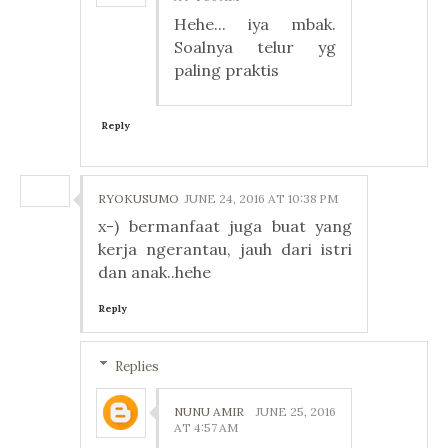
Hehe... iya mbak.
Soalnya telur yg
paling praktis
Reply
RYOKUSUMO
JUNE 24, 2016 AT 10:38 PM
x-) bermanfaat juga buat yang
kerja ngerantau, jauh dari istri
dan anak..hehe
Reply
Replies
NUNU AMIR
JUNE 25, 2016
AT 4:57 AM