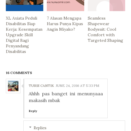
XL Axiata Peduli
7 Alasan Mengapa
Seamless
Disabilitas Siap
Harus Punya Kipas
Shapewear
Kerja: Kesempatan
Angin Miyako?
Bodysuit: Cool
Upgrade Skill
Comfort with
Digital Bagi
Targeted Shaping
Penyandang
Disabilitas
16 COMMENTS
TURIS CANTIK
JUNE 24, 2016 AT 5:33 PM
Ahhh pas banget ini menunyaaa
makasih mbak
Reply
Replies