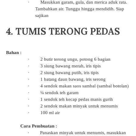
·
Masukkan garam, gula, dan merica aduk rata.
Tambahkan air. Tunggu hingga mendidih. Siap
sajikan
4. TUMIS TERONG PEDAS
Bahan :
·
2 butir terong ungu, potong 6 bagian
·
3 siung bawang merah, iris tipis
·
2 siung bawang putih, iris tipis
·
1 batang daun bawang, iris serong
·
4 sendok makan saos sambal (sambal botolan)
·
¼ sendok teh garam
·
1 sendok teh kecap pedas manis gurih
·
2 sendok makan minyak untuk menumis
·
100 ml air
Cara Pembuatan :
·
Panaskan minyak untuk menumis, masukkan