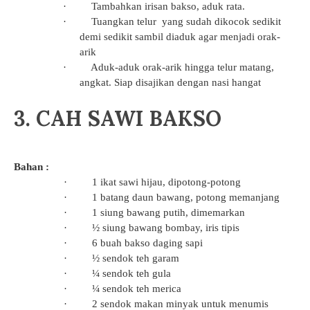
·
Tambahkan irisan bakso, aduk rata.
·
Tuangkan telur yang sudah dikocok sedikit
demi sedikit sambil diaduk agar menjadi orak-
arik
·
Aduk-aduk orak-arik hingga telur matang,
angkat. Siap disajikan dengan nasi hangat
3. CAH SAWI BAKSO
1
Bahan :
·
1 ikat sawi hijau, dipotong-potong
·
1 batang daun bawang, potong memanjang
·
1 siung bawang putih, dimemarkan
·
½ siung bawang bombay, iris tipis
·
6 buah bakso daging sapi
·
½ sendok teh garam
·
¼ sendok teh gula
·
¼ sendok teh merica
·
2 sendok makan minyak untuk menumis