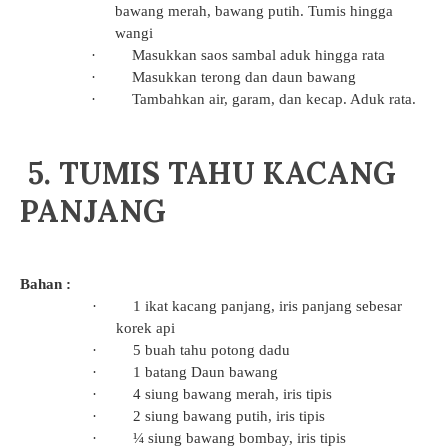
bawang merah, bawang putih. Tumis hingga
wangi
·
Masukkan saos sambal aduk hingga rata
·
Masukkan terong dan daun bawang
·
Tambahkan air, garam, dan kecap. Aduk rata.
5. TUMIS TAHU KACANG
PANJANG
Bahan :
·
1 ikat kacang panjang, iris panjang sebesar
korek api
·
5 buah tahu potong dadu
·
1 batang Daun bawang
·
4 siung bawang merah, iris tipis
·
2 siung bawang putih, iris tipis
·
¼ siung bawang bombay, iris tipis