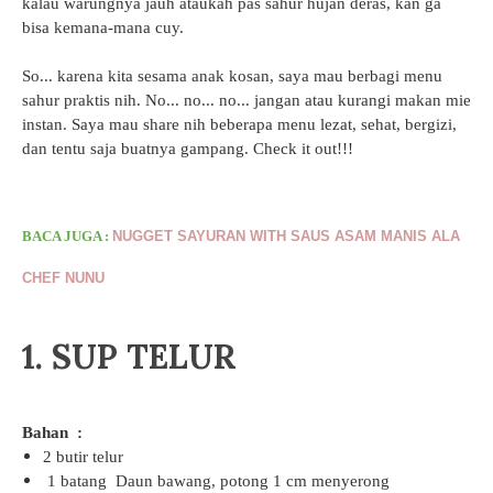
kalau warungnya jauh ataukah pas sahur hujan deras, kan ga
bisa kemana-mana cuy.
So... karena kita sesama anak kosan, saya mau berbagi menu
sahur praktis nih. No... no... no... jangan atau kurangi makan mie
instan. Saya mau share nih beberapa menu lezat, sehat, bergizi,
dan tentu saja buatnya gampang. Check it out!!!
BACA JUGA :
NUGGET SAYURAN WITH SAUS ASAM MANIS ALA
CHEF NUNU
1. SUP TELUR
Bahan :
2
butir telur
1 batang Daun bawang, potong 1 cm menyerong