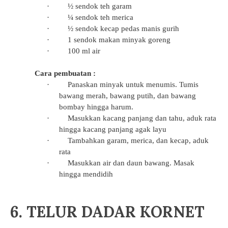
·
½ sendok teh garam
·
¼ sendok teh merica
·
½ sendok kecap pedas manis gurih
·
1 sendok makan minyak goreng
·
100 ml air
Cara pembuatan :
·
Panaskan minyak untuk menumis. Tumis
bawang merah, bawang putih, dan bawang
bombay hingga harum.
·
Masukkan kacang panjang dan tahu, aduk rata
hingga kacang panjang agak layu
·
Tambahkan garam, merica, dan kecap, aduk
rata
·
Masukkan air dan daun bawang. Masak
hingga mendidih
6. TELUR DADAR KORNET