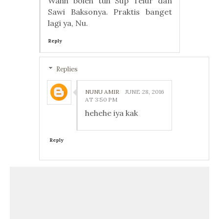
Wahh boleh tuh Sup Telur dan
Sawi Baksonya. Praktis banget
lagi ya, Nu.
Reply
Replies
NUNU AMIR
JUNE 28, 2016
AT 3:50 PM
hehehe iya kak
Reply